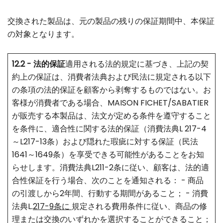
交換された製品は、元の製品の残りの保証期間中、本保証
の対象となります。
12.2 - 法的保証
適用される法的規定に基づき、上記の契
約上の保証は、消費者法典および民法に規定される以下
の条項の法的保証を顧客から剥奪するものではない。お
客様が消費者である場合、MAISON FICHET/SABATIER
が販売する本製品は、法文が定める条件を遵守すること
を条件に、適合性に関する法的保証（消費法典L 217-4
～L217-13条）および隠れた瑕疵に対する保証（民法
1641～1649条）を享受できる可能性があることをお知
らせします。消費法典L211-2条に従い、顧客は、法的適
合性保証を行う場合、次のことを通知される： - 商品
の引渡しから2年間、行動する期間があること； - 消費
法典L.
217-9条に
規定される費用条件に従い、商品の修
理または交換のいずれかを選択することができること；