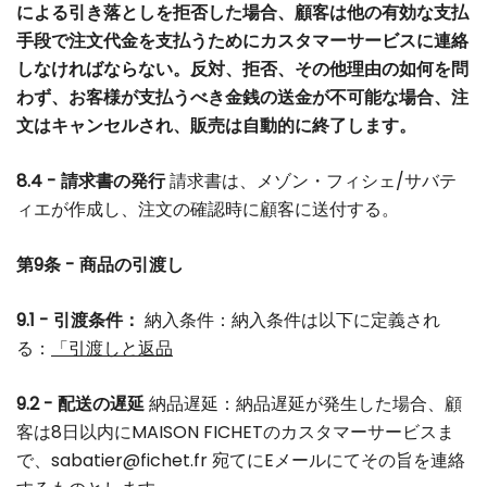
による引き落としを拒否した場合、顧客は他の有効な支払
手段で注文代金を支払うためにカスタマーサービスに連絡
しなければならない。反対、拒否、その他理由の如何を問
わず、お客様が支払うべき金銭の送金が不可能な場合、注
文はキャンセルされ、販売は自動的に終了します。
8.4 - 請求書の発行
請求書は、メゾン・フィシェ/サバテ
ィエが作成し、注文の確認時に顧客に送付する。
第9条 - 商品の引渡し
9.1 - 引渡条件：
納入条件：納入条件は以下に定義され
る：
「引渡しと
返品
9.2 - 配送の遅延
納品遅延：納品遅延が発生した場合、顧
客は8日以内にMAISON FICHETのカスタマーサービスま
で、
sabatier@fichet.fr
宛てにEメールにてその旨を連絡