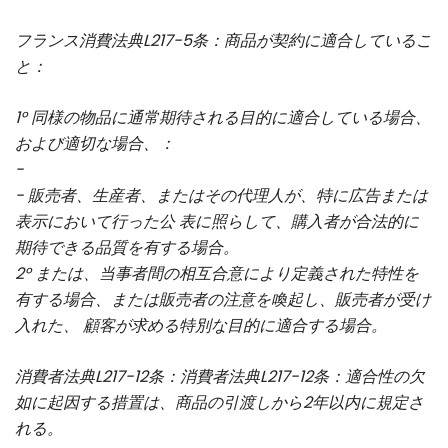
フランス消費法典L217-5条：商品が契約に適合しているこ
と：
1° 同様の物品に通常期待される目的に適合している場合、
および適切な場合、：
-
- 販売者、生産者、またはその代理人が、特に広告または
表示において行った公 表に照らして、購入者が合法的に
期待できる品質を有する場合。
2° または、当事者間の相互合意により定義された特性を
有する場合、または販売者の注意を喚起し、販売者が受け
入れた、 顧客が求める特別な目的に適合する場合。
消費者法典L217-12条：消費者法典L217-12条：適合性の欠
如に起因する措置は、商品の引渡しから2年以内に規定さ
れる。