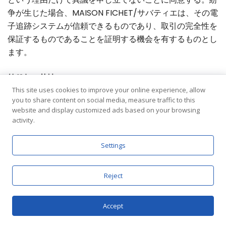
争が生じた場合、MAISON FICHET/サバティエは、その電
子追跡システムが信頼できるものであり、取引の完全性を
保証するものであることを証明する機会を有するものとし
ます。
第21条 - 苦情
This site uses cookies to improve your online experience, allow
you to share content on social media, measure traffic to this
苦情はMAISON FICHETまで：
website and display customized ads based on your browsing
activity.
書留郵便（受領証明書付き）で下記住所までお送りく
ださい：メゾン・フィシェ/サバティエ - 63 avenue
Settings
du progres - 69680 chassieu
または、以下のアドレスまで電子メールで
。
Reject
sabatier@fichet.fr
Accept
第22条 - 調停