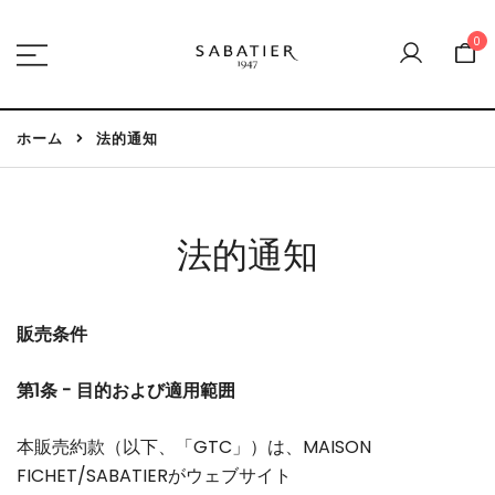
コ
ン
0
テ
サバティエ 1947
ン
ツ
ホーム
法的通知
へ
ス
キ
ッ
法的通知
プ
販売条件
第1条 - 目的および適用範囲
本販売約款（以下、「GTC」）は、MAISON
FICHET/SABATIERがウェブサイト