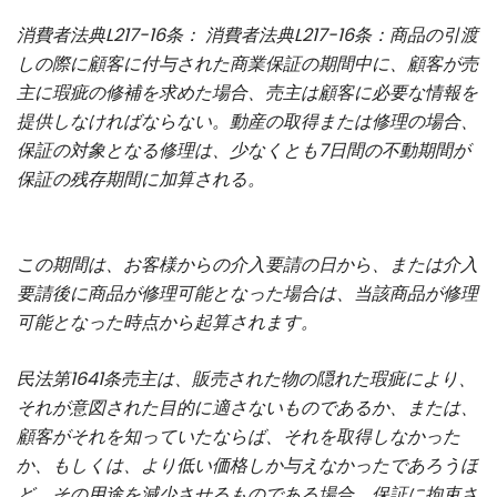
消費者法典L217-16条：
消費者法典L217-16条：商品の引渡
しの際に顧客に付与された商業保証の期間中に、顧客が売
主に瑕疵の修補を求めた場合、売主は顧客に必要な情報を
提供しなければならない。動産の取得または修理の場合、
保証の対象となる修理は、少なくとも7日間の不動期間が
保証の残存期間に加算される。
この期間は、お客様からの介入要請の日から、または介入
要請後に商品が修理可能となった場合は、当該商品が修理
可能となった時点から起算されます。
民法第1641条売主は、販売された物の隠れた瑕疵により、
それが意図された目的に適さないものであるか、または、
顧客がそれを知っていたならば、それを取得しなかった
か、もしくは、より低い価格しか与えなかったであろうほ
ど、その用途を減少させるものである場合、保証に拘束さ