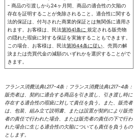
- 商品の引渡しから24ヶ月間、商品の適合性の欠陥の
存在を証明することが免除されること。適合性に関する
法的保証は、付与された商業的保証とは無関係に適用さ
れます。お客様は、民法
第1641条に
規定される販売物
の隠れた瑕疵に対する保証を実施することもできます。
この場合、お客様は、民法
第1644条に従い
、売買の解
決または売買代金の減額のいずれかを選択することがで
きます。
フランス消費法典L217-4条：フランス消費法典L217-4条：
販売者は、契約に適合する商品を引き渡し、引き渡し時に
存在する適合性の瑕疵に対して責任を負う。また、販売者
は、包装、組み立て説明書、または設置が契約により販売
者の責任で行われた場合、または販売者の責任の下で行わ
れた場合に生じる適合性の欠陥についても責任を負うもの
とします。